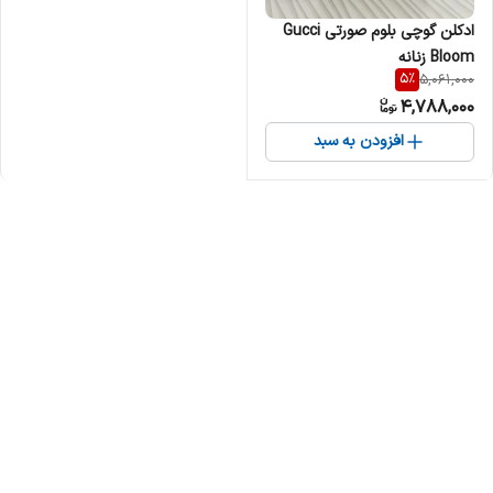
ادکلن گوچی بلوم صورتی Gucci
Bloom زنانه
5
%
5,061,000
4,788,000
افزودن به سبد