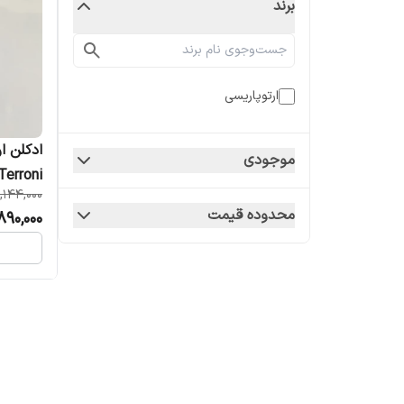
برند
ارتوپاریسی
موجودی
Terroni زنانه مردان
,144,000
محدوده قیمت
890,000