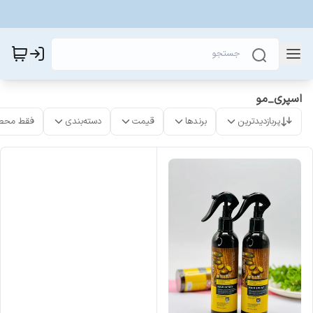
اسپری_مو
پربازدیدترین
برندها
قیمت
دسته‌بندی
فقط محص