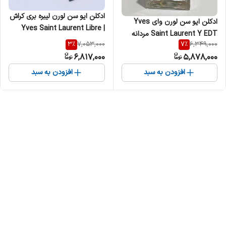
ادکلن ایو سن لورن لیبره بری کراش
ادکلن ایو سن لورن وای Yves
| Yves Saint Laurent Libre
Saint Laurent Y EDT مردانه
Berry Crush زنانه
3
%
7
%
7,053,000
6,349,000
6,817,000
5,878,000
افزودن به سبد
افزودن به سبد