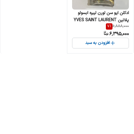
ادکلن ایو سن لورن لیبره ابسولو
پلاتین YVES SAINT LAURENT
7
%
6,888,000
- Libre L'Absolu Platine زنانه
6,395,000
افزودن به سبد