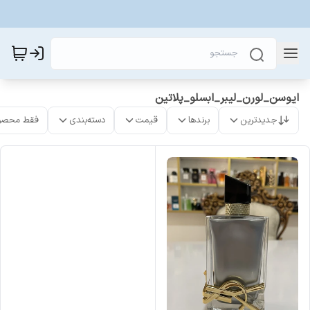
ایوسن_لورن_لیبر_ابسلو_پلاتین
جدیدترین
برندها
قیمت
دسته‌بندی
فقط محصو