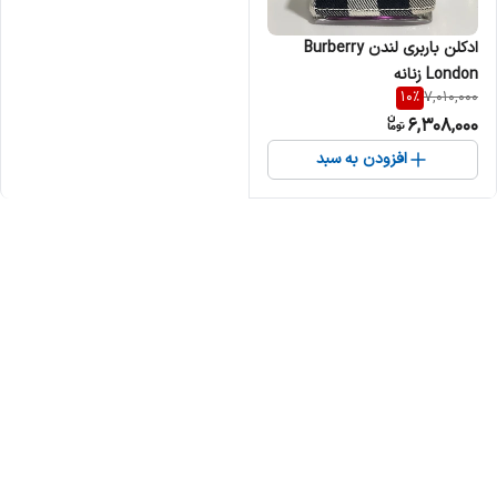
ادکلن باربری لندن Burberry
London زنانه
10
%
7,010,000
6,308,000
افزودن به سبد