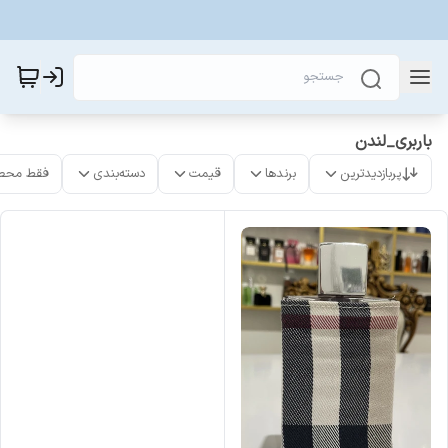
باربری_لندن
پربازدیدترین
برندها
قیمت
دسته‌بندی
فقط محص