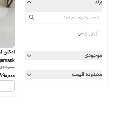
برند
ارتوپاریسی
موجودی
si Bergamask
,144,000
محدوده قیمت
890,000