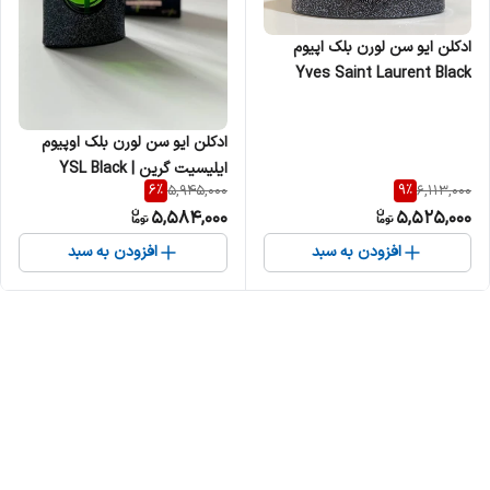
ادکلن ایو سن لورن بلک اپیوم
Yves Saint Laurent Black
opium زنانه
ادکلن ایو سن لورن بلک اوپیوم
ایلیسیت گرین | YSL Black
6
%
9
%
5,945,000
6,113,000
Opium Illicit Green زنانه
5,584,000
5,525,000
افزودن به سبد
افزودن به سبد