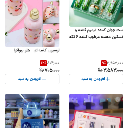
ست جوان کننده ترمیم کننده و
تسکین دهنده مرطوب کننده ۶ تکه
آلوورا BIOAQUA
لوسیون کاسه ای هلو بیواکوا
12
%
9
%
804,000
3,953,000
705,000
3,583,000
افزودن به سبد
افزودن به سبد