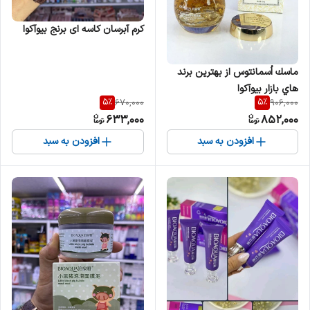
کرم آبرسان کاسه ای برنج بیوآکوا
ماسك اُسمانتوس از بهترين برند
هاي بازار بيوآكوا
5
%
5
%
670,000
906,000
633,000
852,000
افزودن به سبد
افزودن به سبد