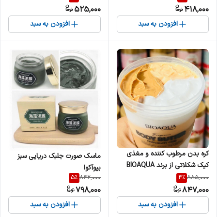
525,000
418,000
افزودن به سبد
افزودن به سبد
کره بدن مرطوب کننده و مغذی
ماسک صورت جلبک دریایی سبز
کیک شکلاتی از برند BIOAQUA
بیوآکوا
5
%
4
%
842,000
885,000
798,000
847,000
افزودن به سبد
افزودن به سبد