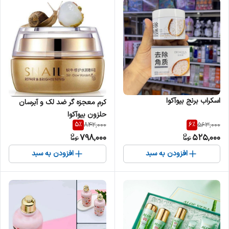
اسکراب برنج بیوآکوا
کرم معجزه گر ضد لک و آبرسان
حلزون بیوآکوا
5
%
6
%
842,000
563,000
798,000
525,000
افزودن به سبد
افزودن به سبد