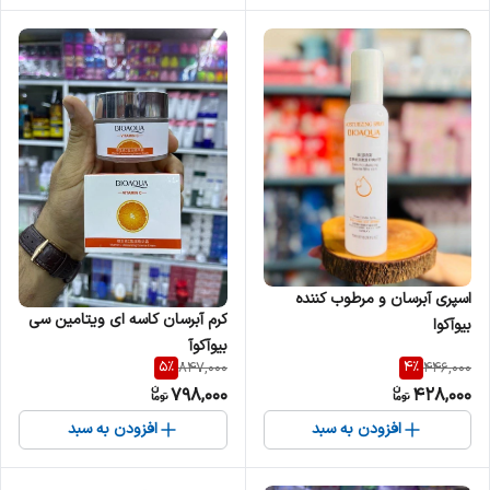
اسپری آبرسان و مرطوب کننده
کرم آبرسان کاسه ای ویتامین سی
بیوآکوا
بیوآکوآ
5
%
4
%
847,000
446,000
798,000
428,000
افزودن به سبد
افزودن به سبد