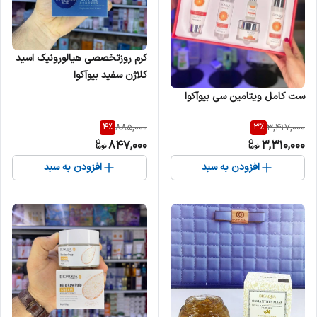
کرم روزتخصصی هیالورونیک اسید
کلاژن سفید بیوآکوا
ست کامل ویتامین سی بیوآکوا
4
%
3
%
885,000
3,417,000
847,000
3,310,000
افزودن به سبد
افزودن به سبد