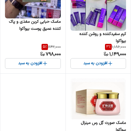
ماسک حبابی کربن مغذی و پاک
کننده عمیق پوست بیوآکوا
کرم سفیدکننده و روشن کننده
بیوآکوا
5
%
3
%
842,000
1,186,000
798,000
1,149,000
افزودن به سبد
افزودن به سبد
ماسک صورت گِل رس مینرال
بیوآکوا