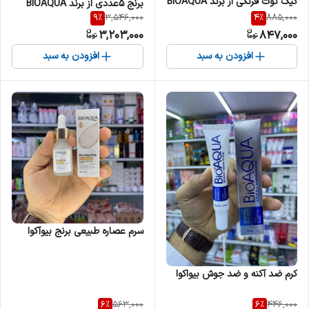
کیک توت فرنگی از برند BIOAQUA
برنج 5عددی از برند BIOAQUA
9
%
4
%
3,546,000
885,000
3,203,000
847,000
افزودن به سبد
افزودن به سبد
سرم عصاره طبیعی برنج بیوآکوا
کرم ضد آکنه و ضد جوش بیواکوا
6
%
6
%
563,000
446,000