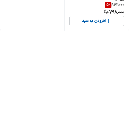
5
%
842,000
798,000
افزودن به سبد