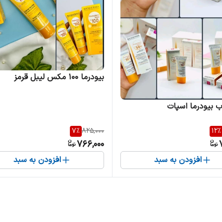
بیودرما 100 مکس لیبل قرمز
 بیودرما اسپات
7
%
825,000
12
%
766,000
افزودن به سبد
افزودن به سبد