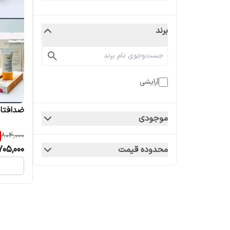
برند
آرایشی
ضدافتاب
موجودی
804,000
705,000
محدوده قیمت