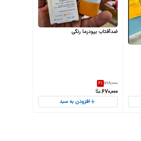
ضدآفتاب بیودرما رنگی
6
%
718,000
670,000
افزودن به سبد