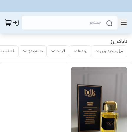
تاباک_رز
پربازدیدترین
برندها
قیمت
دسته‌بندی
فقط محص