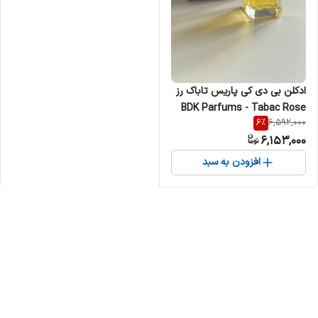
ادکلن بی دی کی پاریس تاباک رز
BDK Parfums - Tabac Rose
6
%
6,592,000
زنانه مردانه
6,153,000
افزودن به سبد