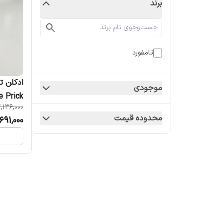
برند
تامفورد
موجودی
Rose Prick زنان
,136,000
محدوده قیمت
691,000