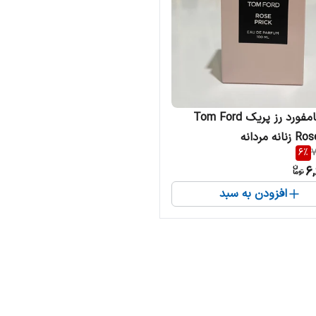
ادکلن تامفورد رز پریک Tom Ford
ه مردانه
6
%
7
6,
افزودن به سبد