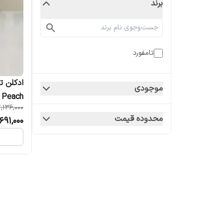
برند
تامفورد
موجودی
Bitter Peach 
,136,000
محدوده قیمت
691,000