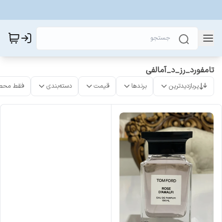
تامفورد_رز_د_آمالفی
پربازدیدترین
برندها
قیمت
دسته‌بندی
فقط محص