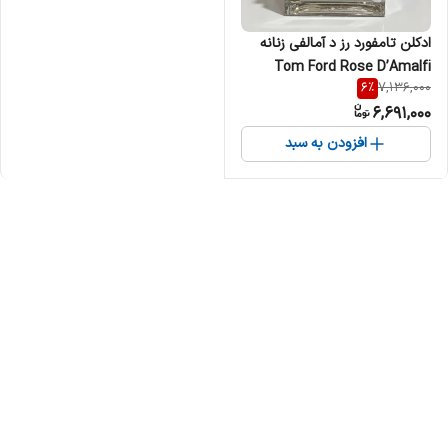
ادکلن تامفورد رز د آمالفی زنانه
Tom Ford Rose D’Amalfi
6
%
7,136,000
مردانه
6,691,000
افزودن به سبد