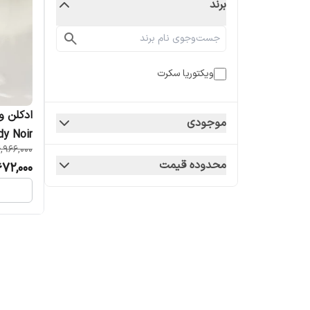
برند
ویکتوریا سکرت
ادکلن و
موجودی
dy Noir
,966,000
زنانه
محدوده قیمت
672,000