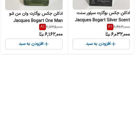
ادکلن جکس بوگارت سیلور سنت
ادکلن جکس بوگارت وان من شو
Jacques Bogart Silver Scent
Jacques Bogart One Man
8
%
6
%
6,735,000
6,463,000
مردانه
Show مردانه
6,162,000
6,032,000
افزودن به سبد
افزودن به سبد