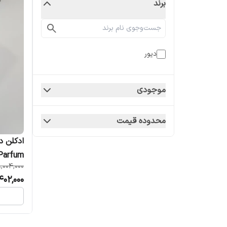
برند
دیور
موجودی
محدوده قیمت
e Parfum
,004,000
402,000