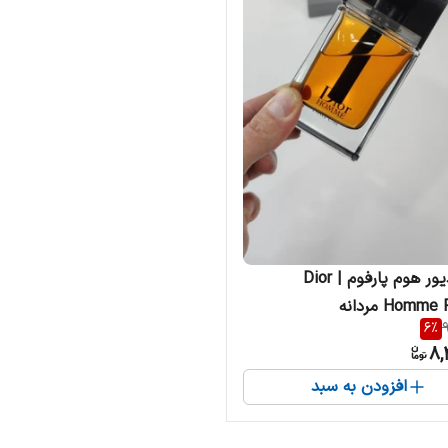
ادکلن دیور هوم پارفوم | Dior
Homm مردانه
6
%
9
8,
افزودن به سبد