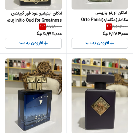
‎ ادکلن اورتو پاریسی
‎ادکلن اینیشیو عود فور گریتنس
مگامار(مگاماره)Orto Parisi
Initio Oud for Greatness زنانه
10
%
4
%
6,718,000
6,592,000
Megamare زنانه مردانه
مردانه
5,995,000
6,284,000
افزودن به سبد
افزودن به سبد