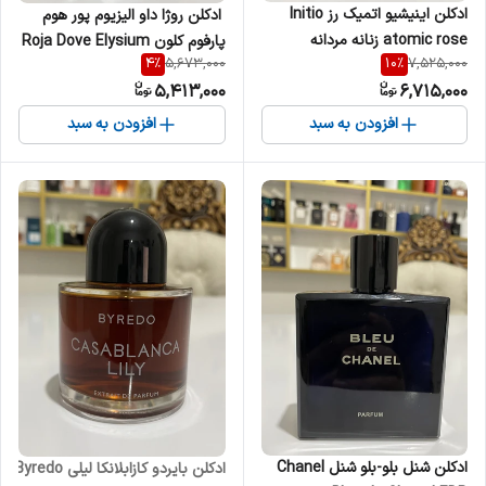
ادکلن اینیشیو اتمیک رز Initio
‎ ادکلن روژا داو الیزیوم پور هوم
atomic rose زنانه مردانه
پارفوم کلون Roja Dove Elysium
4
%
10
%
5,673,000
7,525,000
Pour Homme Parfum
5,413,000
6,715,000
Cologne مردانه
افزودن به سبد
افزودن به سبد
ادکلن شنل بلو-بلو شنل Chanel
‎ادکلن بایردو کازابلانکا لیلی Byredo