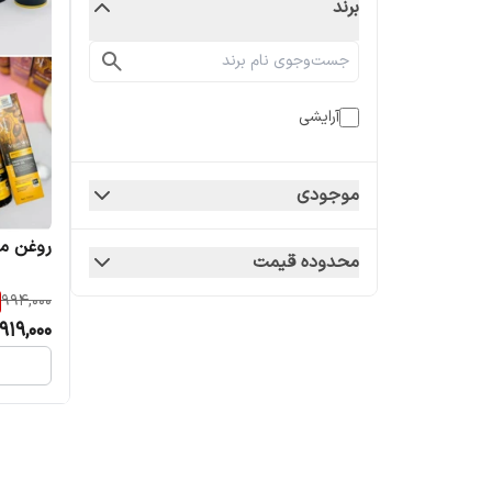
برند
آرایشی
موجودی
روغن مو
محدوده قیمت
994,000
919,000