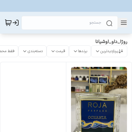
روژا_داو_اوشیانا
پربازدیدترین
برندها
قیمت
دسته‌بندی
فقط محص