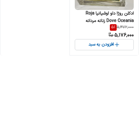
ادکلن روژا داو اوشیانیا Roja
Dove Oceania زنانه مردانه
5
%
5,472,000
5,176,000
افزودن به سبد