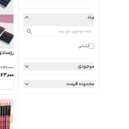
برند
آرایشی
رژمدادی و
موجودی
,759,000
663,000
محدوده قیمت