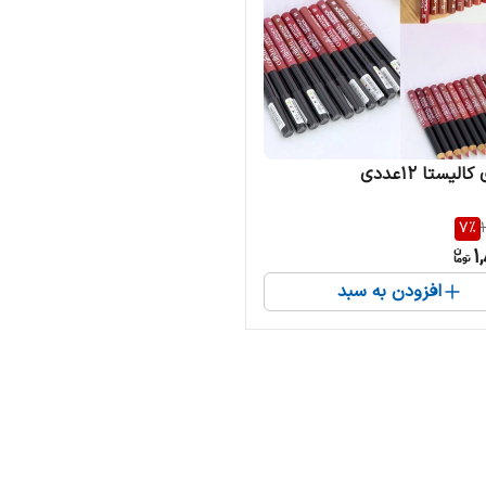
لیستا 12عددی
7
%
1
افزودن به سبد