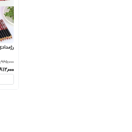
رژمدادی کا
1,965,000
,812,000