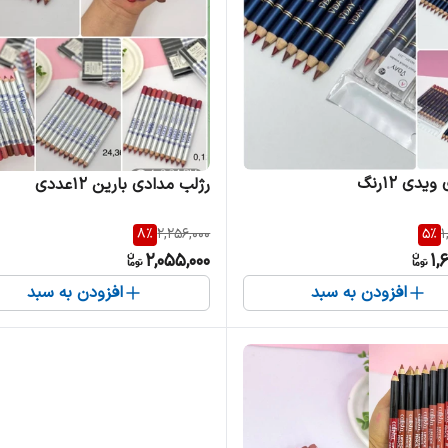
یدی 12رنگ
رژلب مدادی بارین 12عددی
8
%
2,256,000
5
%
1
2,055,000
1,
افزودن به سبد
افزودن به سبد