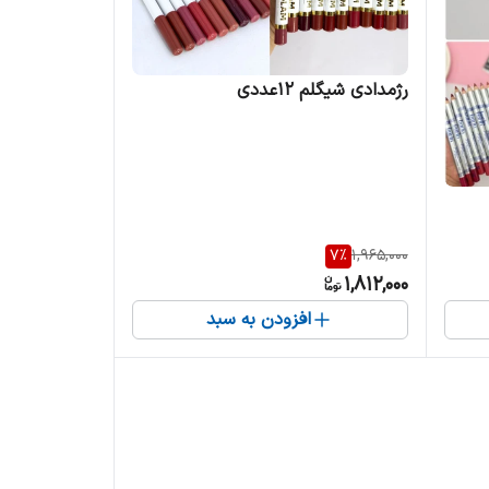
رژمدادی شیگلم 12عددی
7
%
1,965,000
1,812,000
افزودن به سبد