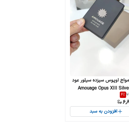
مواج اوپوس سیزده سیلور عود
| Amouage Opus XIII Silv
6
%
7
6,
افزودن به سبد