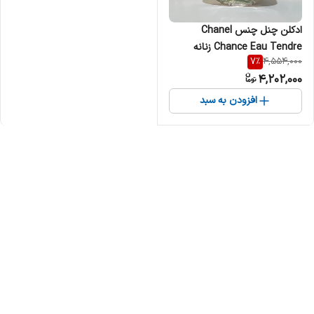
ادکلن چنل چنس Chanel
Chance Eau Tendre زنانه
7
%
4,554,000
4,202,000
افزودن به سبد