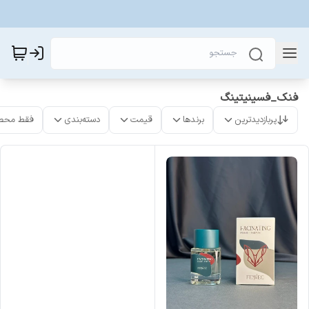
فنک_فسینیتینگ
پربازدیدترین
برندها
قیمت
دسته‌بندی
فقط محص