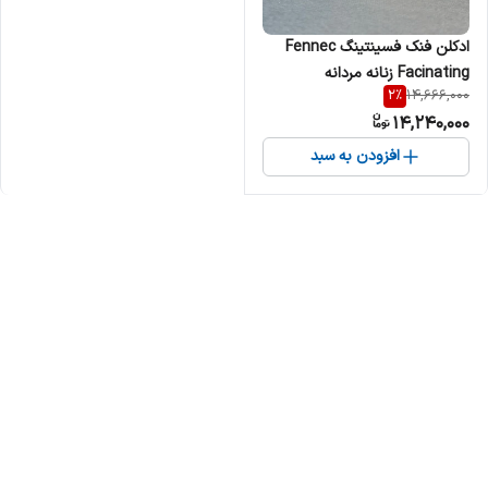
ادکلن فنک فسینتینگ Fennec
Facinating زنانه مردانه
2
%
14,666,000
14,240,000
افزودن به سبد