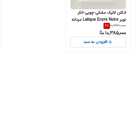
ادکلن لالیک مشکی-چوبی-انکر
نویر Lalique Encre Noire مردانه
8
%
11,361,000
10,385,000
افزودن به سبد