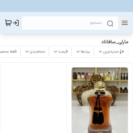
مارلی_سافاناد
جدیدترین
برندها
قیمت
دسته‌بندی
فقط محصو