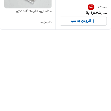
5
%
1,673,000
مداد ابرو کالیستا 12عددی
1,575,000
افزودن به سبد
ناموجود