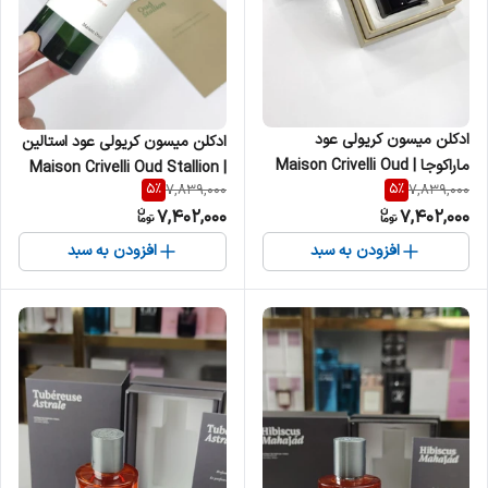
ادکلن میسون کریولی عود
ادکلن میسون کریولی عود استالین
ماراکوجا | Maison Crivelli Oud
| Maison Crivelli Oud Stallion
5
%
5
%
7,839,000
7,839,000
Maracuja زنانه مردانه
زنانه مردانه
7,402,000
7,402,000
افزودن به سبد
افزودن به سبد