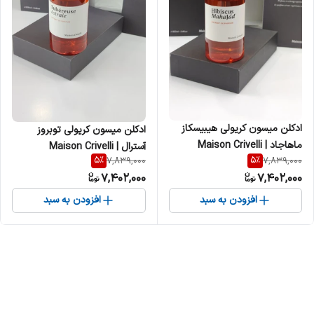
ادکلن میسون کریولی هیبیسکاز
ادکلن میسون کریولی توبروز
ماهاجاد | Maison Crivelli
آسترال | Maison Crivelli
5
%
5
%
7,839,000
7,839,000
Hibiscus Mahajad زنانه مردانه
Tubéreuse Astrale زنانه مردانه
7,402,000
7,402,000
افزودن به سبد
افزودن به سبد