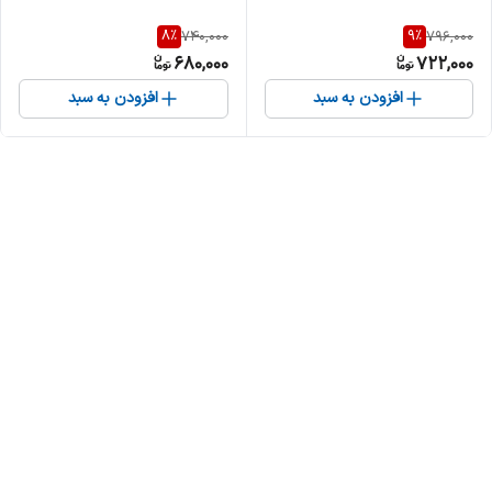
8
%
9
%
740,000
796,000
680,000
722,000
افزودن به سبد
افزودن به سبد