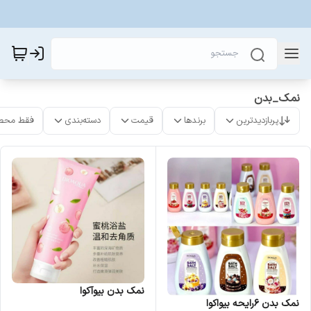
نمک_بدن
پربازدیدترین
برندها
قیمت
دسته‌بندی
فقط محص
نمک بدن بیوآکوا
نمک بدن ۶رایحه بیواکوا