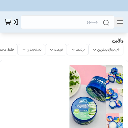
وازلین
پربازدیدترین
برندها
قیمت
دسته‌بندی
فقط محص