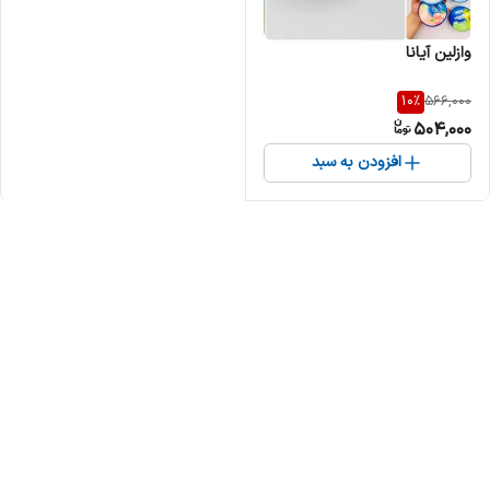
وازلین آیانا
10
%
566,000
504,000
افزودن به سبد