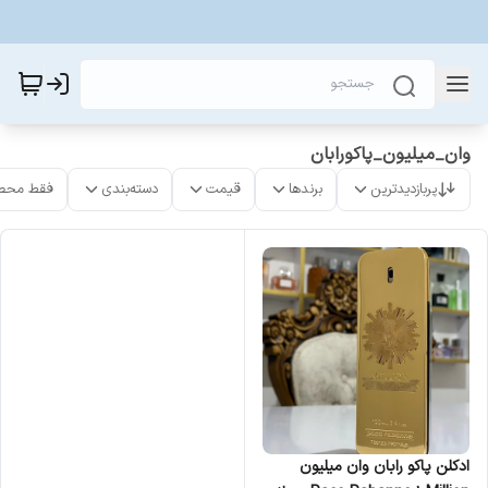
وان_میلیون_پاکورابان
پربازدیدترین
برندها
قیمت
دسته‌بندی
فقط محص
ادکلن پاکو رابان وان میلیون