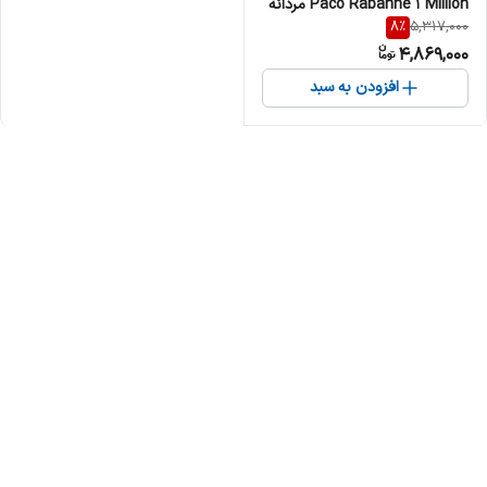
Paco Rabanne 1 Million مردانه
8
%
5,317,000
4,869,000
افزودن به سبد