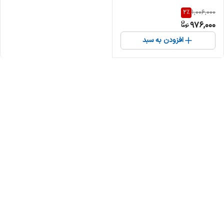
2
%
1,006,000
976,000
افزودن به سبد