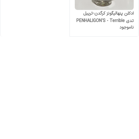
ادکلن پنهالیگونز کرگدن-تریبل
تدی PENHALIGON'S - Terrible
ناموجود
Teddy مردانه