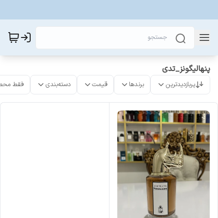
پنهالیگونز_تدی
پربازدیدترین
برندها
قیمت
دسته‌بندی
فقط محص