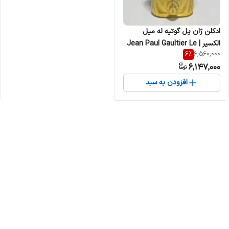
ادکلن ژان پل گوتیه له میل
الکسیر | Jean Paul Gaultier Le
6
%
6,560,000
Male Elixir مردانه
6,147,000
افزودن به سبد