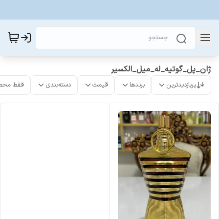
ژان_پل_گوتیه_له_میل_الکسیر
پربازدیدترین
برندها
قیمت
دسته‌بندی
فقط محص