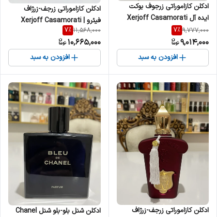
ادکلن کازاموراتی زرجوف بوکت
ادکلن کازاموراتی زرجف-زرژاف
ایده آل Xerjoff Casamorati
فیئرو | Xerjoff Casamorati
Bouquet Ideale زنانه
7
%
7
%
11,568,000
9,777,000
Fiero مردانه
10,665,000
9,014,000
افزودن به سبد
افزودن به سبد
ادکلن کازاموراتی زرجف-زرژاف
ادکلن شنل بلو-بلو شنل Chanel