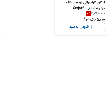
ادکلن کازاموراتی زرجف-زرژاف
دولچه آمالفی | Xerjoff
7
%
11,568,000
Casamorati Dolce Amalfi زنانه
10,665,000
مردانه
افزودن به سبد