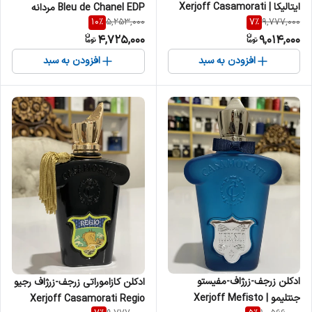
ایتالیکا | Xerjoff Casamorati
Bleu de Chanel EDP مردانه
10
%
7
%
5,253,000
9,777,000
Italica زنانه مردانه
4,725,000
9,014,000
افزودن به سبد
افزودن به سبد
ادکلن زرجف-زرژاف-مفیستو
ادکلن کازاموراتی زرجف-زرژاف رجیو
جنتلیمو | Xerjoff Mefisto
Xerjoff Casamorati Regio