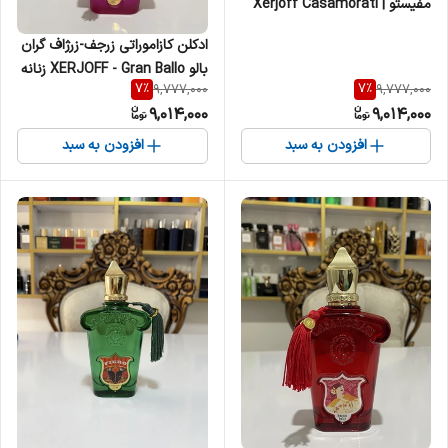
مفیستو | Xerjoff Casamorati
Mefisto مردانه
ادکلن کازاموراتی زرجف-زرژاف گران
بالو XERJOFF - Gran Ballo زنانه
7
%
7
%
9,777,000
9,777,000
9,014,000
9,014,000
افزودن به سبد
افزودن به سبد