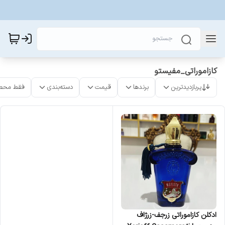
کازاموراتی_مفیستو
پربازدیدترین
برندها
قیمت
دسته‌بندی
فقط محص
ادکلن کازاموراتی زرجف-زرژاف