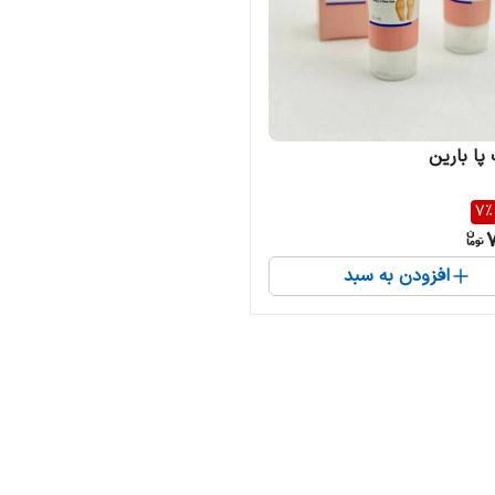
پا بارین
7
%
7
افزودن به سبد