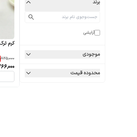
برند
آرایشی
کرم ترک 
موجودی
825,000
66,000
محدوده قیمت