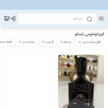
کریداونتوس_ابسلو
پربازدیدترین
برندها
قیمت
دسته‌بندی
فقط محص