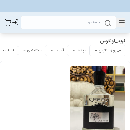
کرید_اونتوس
پربازدیدترین
برندها
قیمت
دسته‌بندی
فقط محص