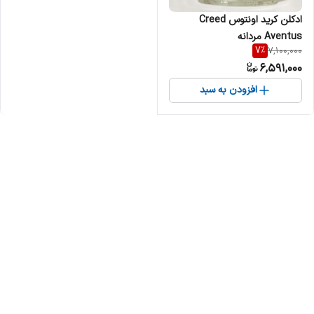
ادکلن کرید اونتوس Creed
Aventus مردانه
7
%
7,100,000
6,591,000
افزودن به سبد