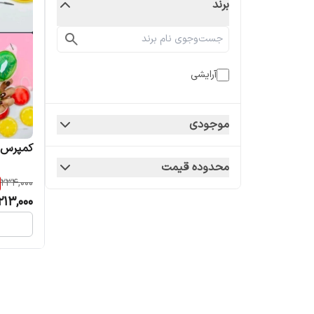
برند
آرایشی
موجودی
کمپرس 
محدوده قیمت
234,000
213,000