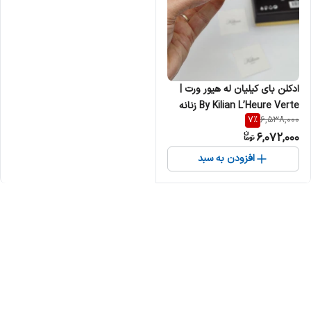
ادکلن بای کیلیان له هیور ورت |
By Kilian L’Heure Verte زنانه
7
%
6,538,000
مردانه
6,072,000
افزودن به سبد