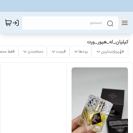
کیلیان_له_هیور_ورت
پربازدیدترین
برندها
قیمت
دسته‌بندی
فقط محص