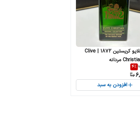
ادکلن کلایو کریستین 1872 | Clive
Chri مردانه
4
%
7
6,
افزودن به سبد