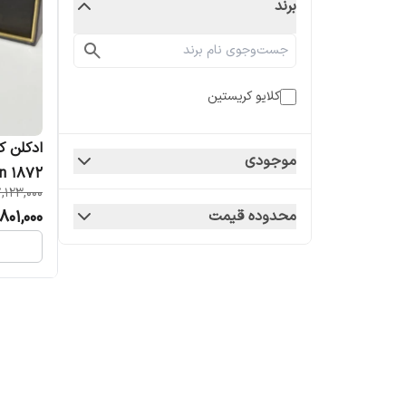
برند
کلایو کریستین
موجودی
stian 1872
,123,000
801,000
محدوده قیمت