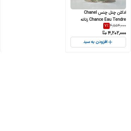
ادکلن چنل چنس Chanel
Chance Eau Tendre زنانه
7
%
4,554,000
4,202,000
افزودن به سبد