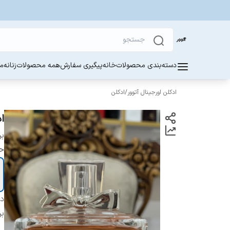
دسته‌بندی محصولات
خانه
پیگیری سفارش
همه محصولات
زنانه
مر
ادکلن اورجینال آتوور
/
ادکلن
اد
بر
ح
دس
بر