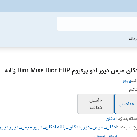
دانه
کلن میس دیور ادو پرفیوم Dior Miss Dior EDP زنانه
ند:
دیور
جم
10میل
100میل
دکانت
ته‌بندی
:
ادکلن
چسب‌ها :
ادکلن_میس_دیور
،
ادکلن_زنانه
،
ادکلن_دیور
،
میس_دیور
،
دیور
دیور_میس