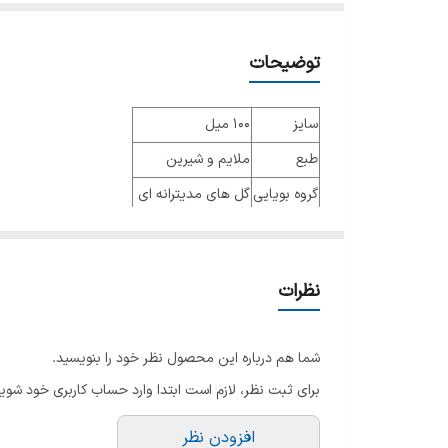
توضیحات
سایز
100 میل
طبع
ملایم و شیرین
گروه بویایی
گل های مدیترانه ای
عطار
فرانسوا دمکی
جنسیت
زنانه
نظرات
نوع عطر
ادو پرفیوم
فصل
فصول سرد
شما هم درباره این محصول نظر خود را بنویسید.
ماندگاری
بسیار طولانی مدت
برای ثبت نظر، لازم است ابتدا وارد حساب کاربری خود شوید
پراکندگی
بسیار خوب
افزودن نظر