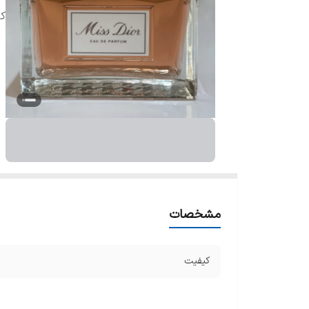
ک
مشخصات
کیفیت