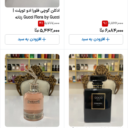
ادکلن گوچی فلورا ادو تویلت |
Gucci Flora by Gucci زنانه
4
%
9
%
5,717,000
6,722,000
5,442,000
6,084,000
افزودن به سبد
افزودن به سبد