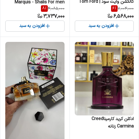
کالکشن وایت سود | Tom Ford
Marquis - Shalis For men
8
%
6
%
4,085,000
7,004,000
White Musk Collection White
مردانه
3,737,000
6,568,000
Suede زنانه
افزودن به سبد
افزودن به سبد
ادکلن کرید کارمیناCreed
Carmina زنانه