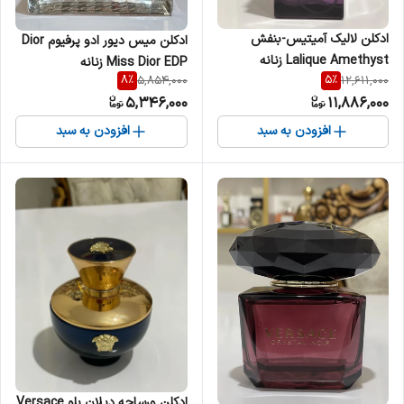
ادکلن لالیک آمیتیس-بنفش
ادکلن میس دیور ادو پرفیوم Dior
Lalique Amethyst زنانه
Miss Dior EDP زنانه
8
%
5
%
5,854,000
12,611,000
5,346,000
11,886,000
افزودن به سبد
افزودن به سبد
ادکلن ورساچه دیلان بلو Versace