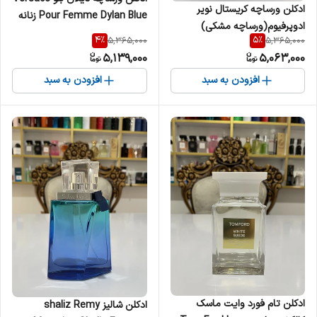
ادکلن ورساچه کریستال نویر
Pour Femme Dylan Blue زنانه
ادوپرفیوم(ورساچه مشکی)
4
%
5
%
5,365,000
5,365,000
Versace Crystal Noir زنانه
5,139,000
5,063,000
افزودن به سبد
افزودن به سبد
ادکلن تام فورد وایت ماسک
ادکلن شالیز shaliz Remy