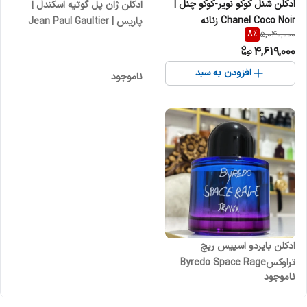
ادکلن شنل کوکو نویر-کوکو چنل |
ادکلن ژان پل گوتیه اسکندل اِ
Chanel Coco Noir زنانه
پاریس | Jean Paul Gaultier
8
%
5,040,000
Scandal A Paris زنانه
4,619,000
افزودن به سبد
ناموجود
ادکلن بایردو اسپیس ریچ
تراوکسByredo Space Rage
ناموجود
Travx زنانه مردانه