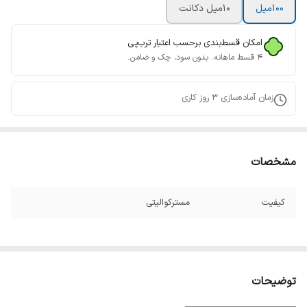
100میل
10میل دکانت
امکان قسط‌بندی برحسب اعتبار ترب‌پی
۴ قسط ماهانه. بدون سود، چک و ضامن.
زمان آماده‌سازی
3
روز کاری
مشخصات
کیفیت
مسترکوالیتی
توضیحات