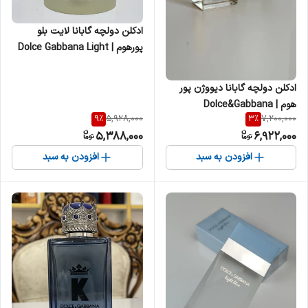
ادکلن دولچه گابانا لایت بلو
پورهوم | Dolce Gabbana Light
Blue pour Homme مردانه
ادکلن دولچه گابانا دیووژن پور
هوم | Dolce&Gabbana
9
%
3
%
5,928,000
7,200,000
Devotion Pour Homme مردانه
5,388,000
6,922,000
افزودن به سبد
افزودن به سبد