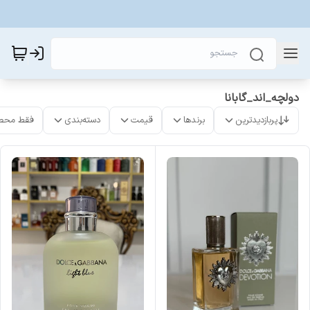
دولچه_اند_گابانا
پربازدیدترین
برندها
قیمت
دسته‌بندی
فقط محص