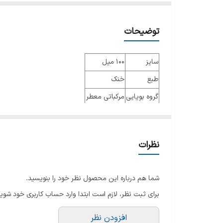
توضیحات
سایز
100 میل
طبع
خنک
گروه بویایی
مرکباتی معطر
عطار
جنسیت
زنانه و مردانه
نظرات
نوع عطر
ادو پرفیوم
فصل
فصول گرم
شما هم درباره این محصول نظر خود را بنویسید.
ماندگاری
بسیار خوب
برای ثبت نظر، لازم است ابتدا وارد حساب کاربری خود شوید
پراکندگی
متوسط
افزودن نظر