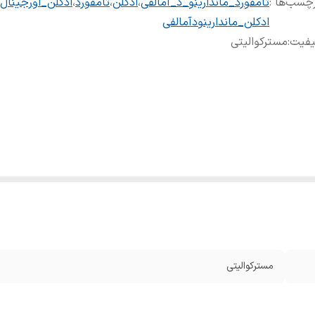
چسب‌ها :
تامفورد_ماندارینو_د_آمالفی
،
ادکلن
،
تامفورد
،
ادکلن_اورجینال
ادکلن_ماندارینودآمالفی
یفیت
:
مسترکوالیتی
مسترکوالیتی