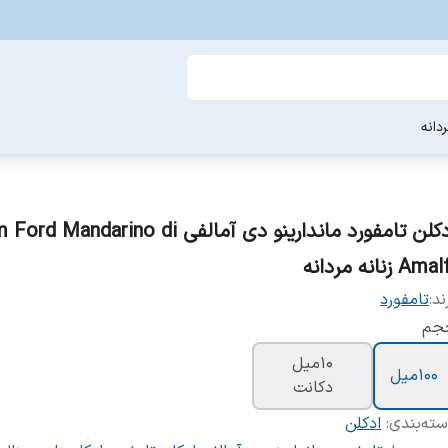
دانه
ادکلن تامفورد ماندارینو دی آمالفی  Mandarino di
Ama زنانه مردانه
ند:
تامفورد
جم
10میل
100میل
دکانت
ته‌بندی
:
ادکلن