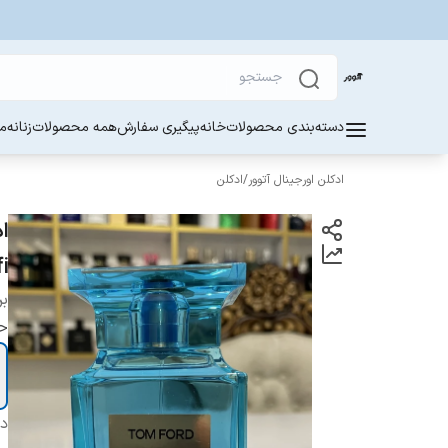
دسته‌بندی محصولات
خانه
پیگیری سفارش
همه محصولات
زنانه
مر
ادکلن اورجینال آتوور
/
ادکلن
lfi
بر
ح
دس