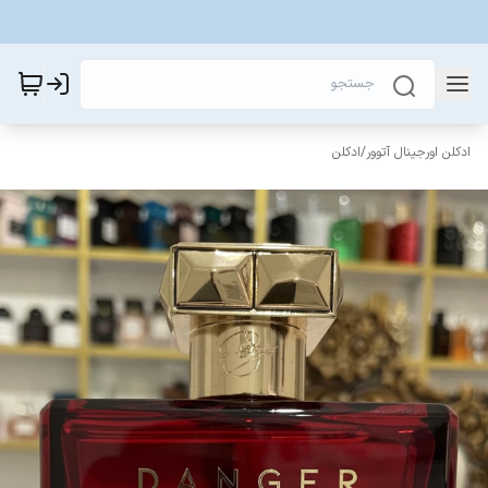
ادکلن اورجینال آتوور
/
ادکلن