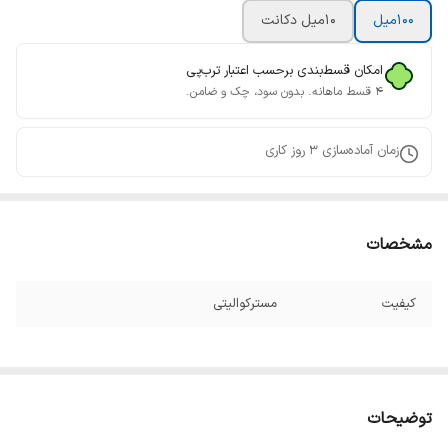
100میل
10میل دکانت
امکان قسط‌بندی برحسب اعتبار ترب‌پی
۴ قسط ماهانه. بدون سود، چک و ضامن.
زمان آماده‌سازی
3
روز کاری
مشخصات
کیفیت
مسترکوالیتی
توضیحات