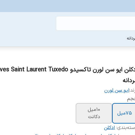
دانه
ردانه
ند:
ایو سن لورن
جم
10ميل
75ميل
دکانت
ته‌بندی
:
ادکلن