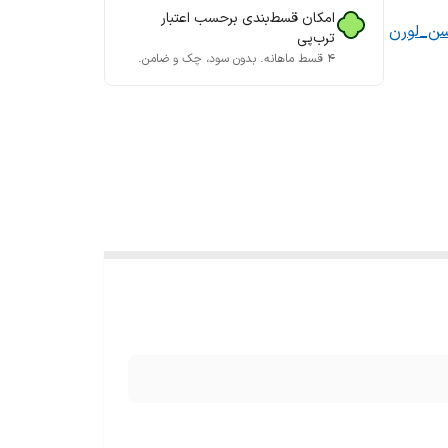
امکان قسط‌بندی برحسب اعتبار
سن_لورن
ترب‌پی
۴ قسط ماهانه. بدون سود، چک و ضامن.