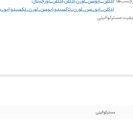
چسب‌ها :
ادکلن_ایوسن_لورن
،
ادکلن
،
ادکلن_اورجینال
،
ادکلن_ایو_سن_لورن_تاکسیدو
،
ایوسن_لورن_تکسیدو
،
ایو_
یفیت
:
مسترکوالیتی
مسترکوالیتی