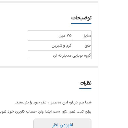
توضیحات
سایز
75 میل
طبع
گرم و شیرین
گروه بویایی
مدیترانه ای
عطار
Juliette Karaguezoglou
جنسیت
زنانه و مردانه
نظرات
نوع عطر
ادو پرفیوم
فصل
فصول سرد
شما هم درباره این محصول نظر خود را بنویسید.
ماندگاری
بسیار طولانی مدت
برای ثبت نظر، لازم است ابتدا وارد حساب کاربری خود شوید
پراکندگی
متوسط
افزودن نظر