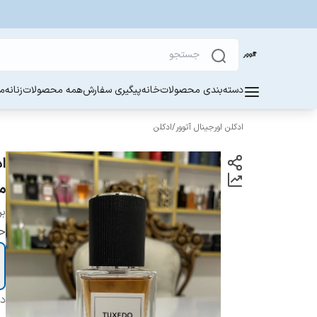
دسته‌بندی محصولات
خانه
پیگیری سفارش
همه محصولات
زنانه
مر
ادکلن اورجینال آتوور
/
ادکلن
م
بر
ح
دس