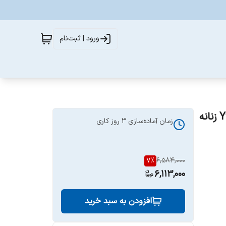
ورود | ثبت‌نام
ادکلن ایو سن لورن تاکسیدو Yves Saint Laurent Tuxedo زنانه
زمان آماده‌سازی
3
روز کاری
7
%
6,584,000
6,113,000
افزودن به سبد خرید